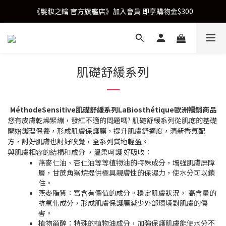
《髮妝之鑰 官方旗艦店》加入會員 即享購物金$300
肌礎舒緩系列
MéthodeSensitive
肌礎舒緩系列LaBiosthétique歐洲暢銷商品
您有皮膚乾燥緊繃，發紅不適的問題嗎? 肌礎舒緩系列從肌底的基礎
開始護理保養，形成肌膚保護膜，提升肌膚舒適度，清新香氣配
方，討好肌膚也討好嗅覺，全系列質地輕盈。
與肌膚相容的結構和成分 ，溫柔呵護 好吸收：
燕麥仁油、杏仁油等等植物油的特殊成分，增強肌膚屏障
層，甘蔗角鯊烷提供極具親膚性的保濕力，使水分可以鎖
住。
燕麥脂質：富含有價值的成分。穩定肌膚狀況， 高含量的
抗氧化成分，形成肌膚保護膜減少外部環境對肌膚的傷
害。
植物甾醇：特殊的植物油成分，加強保護肌膚能使水分不