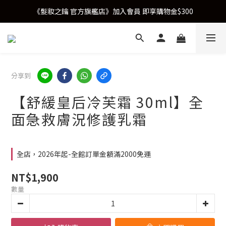
《髮妝之鑰 官方旗艦店》加入會員 即享購物金$300
分享到
【舒緩皇后冷芙霜 30ml】全
面急救膚況修護乳霜
全店，2026年起-全館訂單金額滿2000免運
NT$1,900
數量