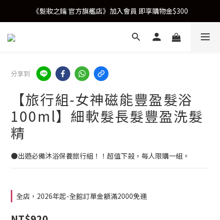
《髮妝之鑰 官方旗艦店》加入會員 即享購物金$300
分享到
【旅行組-女神磁能豐盈髮浴
100ml】細軟髮長髮豐盈洗髮
精
●出遊必備沐浴保養旅行組！！超值下殺，每人限購一組。
全店，2026年起-全館訂單金額滿2000免運
NT$920