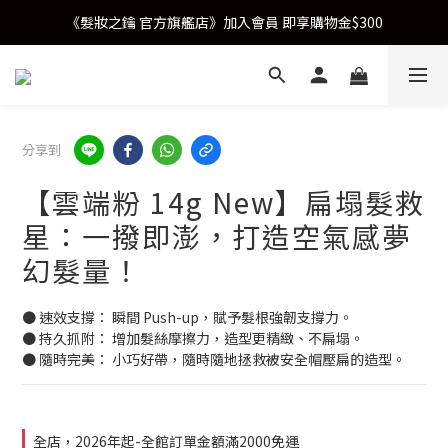
《髮妝之鑰 官方旗艦店》加入會員 即享購物金$300
分享到
【雲端粉 14g New】扁塌髮救
星：一撥即澎，打造空氣感夢
幻髮量！
● 速效支撐： 瞬間 Push-up，賦予髮根強韌支撐力。
● 持久抓附： 增加髮絲摩擦力，造型更精緻、不扁塌。
● 隨時完美： 小巧好帶，隨時隨地拯救被安全帽壓扁的造型。
全店，2026年起-全館訂單金額滿2000免運