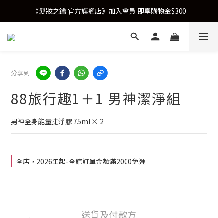
《髮妝之鑰 官方旗艦店》加入會員 即享購物金$300
分享到
88旅行趣1＋1 男神潔淨組
男神全身能量捷淨膠 75ml × 2
全店，2026年起-全館訂單金額滿2000免運
送貨及付款方