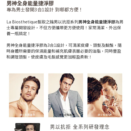
男神全身能量捷淨膠
專為男士發開3合1設計 到哪都方便！
La Biosthetique髮妝之鑰男以抗拒系列
男神全身能量捷淨膠
為男
士專屬開發設計，不但方便攜帶更方便使用！家常清潔、外出保
養一瓶搞定！
男神全身能量捷淨膠為
3
合
1
設計，可清潔皮膚、頭髮及鬍鬚，隨
時身體所需要的保濕能量和補充肌膚表層必要的油脂，同時豐盈
和調理頭髮，使皮膚及毛髮感覺更加輕盈柔軟！