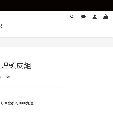
誌
調理頭皮組
00ml
館訂單金額滿2000免運