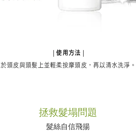
拯救髮塌問題
髮絲自信飛揚