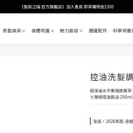
《髮妝之鑰 官方旗艦店》加入會員 即享購物金$300
秀髮煥采
身體呵護
魅力妝容
週邊配件
科學保養
控油洗髮
極淨油水平衡頭皮菁萃 1
七葉樹控油肌浴 250ml
全店，2026年起-全