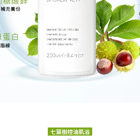
七葉樹控油肌浴
─