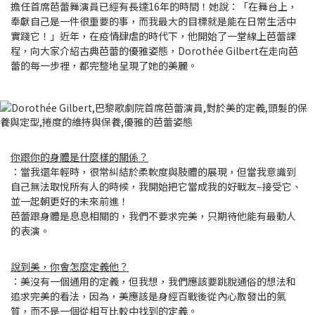
擔任首席芭蕾舞演員已經有長達16年的時間！她說：「在舞台上，
奉獻自己是一件很重要的事，而我最大的目標就是能在日常生活中
實踐它！」近年，在疫情肆虐的時代下，他開始了一堂線上芭蕾課
程，向大家介紹古典芭蕾的優雅姿態，Dorothée Gilbert在走向芭
蕾的每一步裡，都完整地呈現了她的美麗。
你跟你的身體是什麼樣的關係？
：
當我還年輕時，很常糾結於柔軟度與肢體的展現，但當我意識到
自己無法取悅所有人的時候，我開始把它當成我的好戰友–接受它、
並一起朝更好的未來前進！
芭蕾跟身體是息息相關的，我們不要求完美，只期待他能有最動人
的表演。
說到美，你會怎麼定義他？
：美沒有一個通用的定義，但我想，我們應該要跳脫通俗的想法和
追求完美的看法，因為，美應該是身經百戰後從內心散發出的氣
質，而不是一個從相互比較中找到的定義。