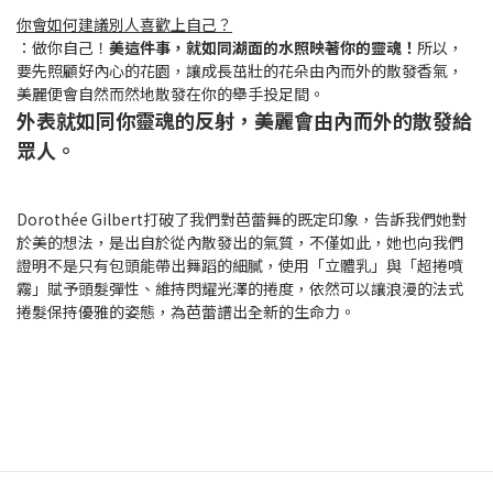
你會如何建議別人喜歡上自己？
：做你自己！
美這件事，就如同湖面的水照映著你的靈魂！
所以，
要先照顧好內心的花園，讓成長茁壯的花朵由內而外的散發香氣，
美麗便會自然而然地散發在你的舉手投足間。
外表就如同你靈魂的反射，美麗會由內而外的散發給
眾人。
Dorothée Gilbert打破了我們對芭蕾舞的既定印象，告訴我們她對
於美的想法，是出自於從內散發出的氣質，不僅如此，她也向我們
證明不是只有包頭能帶出舞蹈的細膩，使用「立體乳」與「超捲噴
霧」賦予頭髮彈性、維持閃耀光澤的捲度，依然可以讓浪漫的法式
捲髮保持優雅的姿態，為芭蕾譜出全新的生命力。