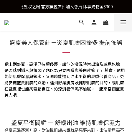
《髮妝之鑰 官方旗艦店》加入會員 即享購物金$300
盛夏美人保養計－炎夏肌膚困擾多 提前佈署
還未到盛夏，高溫已持續侵襲，讓你的膚況時常出油及感覺乾燥，
是否感到惱人與煩悶
？
您以為只要防曬與美白就夠了？
其實，選用
能使肌膚保濕與鎖水，又同時能達到油水平衡的夏季保養商品，更
能安撫盛夏肌膚的躁動，達到舒緩肌膚及健康肌膚的目的，讓肌膚
在盛夏裡也能夠輕鬆自在、沁涼消暑保濕不油膩，一起來當個盛夏
美人吧....
盛夏平衡關鍵 — 舒緩出油 維持肌膚保濕力
盛夏氣溫逐漸升高，對油性肌膚來說就是惡夢來到，出油量居高不