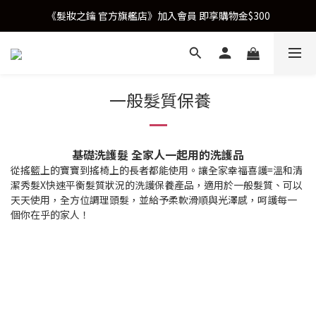
《髮妝之鑰 官方旗艦店》加入會員 即享購物金$300
一般髮質保養
基礎洗護髮 全家人一起用的洗護品
從搖籃上的寶寶到搖椅上的長者都能使用。讓全家幸福喜護=溫和清
潔秀髮X快速平衡髮質狀況的洗護保養產品，適用於一般髮質、可以
天天使用，全方位調理頭髮，並給予柔軟滑順與光澤感，呵護每一
個你在乎的家人！